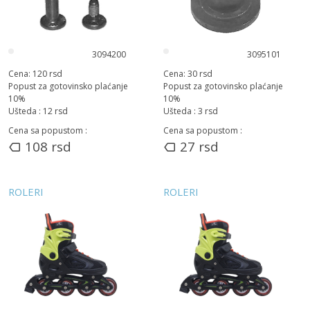
3094200
3095101
Cena:
120
rsd
Cena:
30
rsd
Popust za gotovinsko plaćanje
Popust za gotovinsko plaćanje
10
%
10
%
Ušteda :
12
rsd
Ušteda :
3
rsd
Cena sa popustom :
Cena sa popustom :
108
rsd
27
rsd
ROLERI
ROLERI