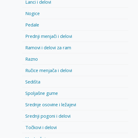
Lanci i delovi
Nogice
Pedale
Prednji menjači i delovi
Ramovi i delovi za ram
Razno
Ručice menjača i delovi
Sedišta
Spoljašne gume
Srednje osovine i ležajevi
Srednji pogoni i delovi
Točkovi i delovi