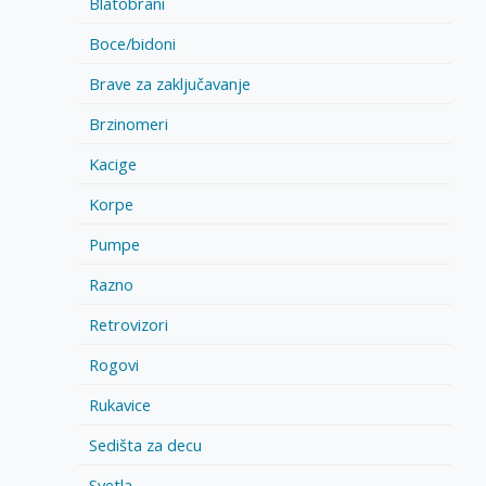
Blatobrani
Boce/bidoni
Brave za zaključavanje
Brzinomeri
Kacige
Korpe
Pumpe
Razno
Retrovizori
Rogovi
Rukavice
Sedišta za decu
Svetla