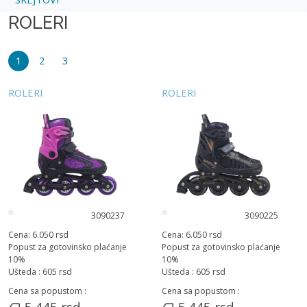
ROLERI
1
2
3
ROLERI
ROLERI
3090237
3090225
Cena:
6.050
rsd
Cena:
6.050
rsd
Popust za gotovinsko plaćanje
Popust za gotovinsko plaćanje
10
%
10
%
Ušteda :
605
rsd
Ušteda :
605
rsd
Cena sa popustom :
Cena sa popustom :
5.445
rsd
5.445
rsd