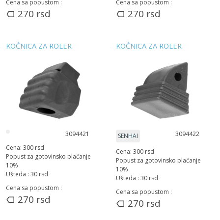
Cena sa popustom :
Cena sa popustom :
270
rsd
270
rsd
KOČNICA ZA ROLER
KOČNICA ZA ROLER
3094421
3094422
SENHAI
Cena:
300
rsd
Cena:
300
rsd
Popust za gotovinsko plaćanje
Popust za gotovinsko plaćanje
10
%
10
%
Ušteda :
30
rsd
Ušteda :
30
rsd
Cena sa popustom :
Cena sa popustom :
270
rsd
270
rsd