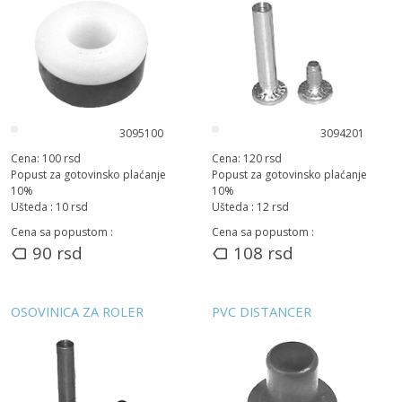
3095100
3094201
Cena:
100
rsd
Cena:
120
rsd
Popust za gotovinsko plaćanje
Popust za gotovinsko plaćanje
10
%
10
%
Ušteda :
10
rsd
Ušteda :
12
rsd
Cena sa popustom :
Cena sa popustom :
90
rsd
108
rsd
OSOVINICA ZA ROLER
PVC DISTANCER