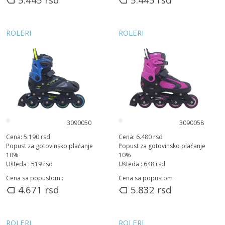
ROLERI
ROLERI
3090050
3090058
Cena:
5.190
rsd
Cena:
6.480
rsd
Popust za gotovinsko plaćanje
Popust za gotovinsko plaćanje
10
%
10
%
Ušteda :
519
rsd
Ušteda :
648
rsd
Cena sa popustom :
Cena sa popustom :
4.671
rsd
5.832
rsd
ROLERI
ROLERI