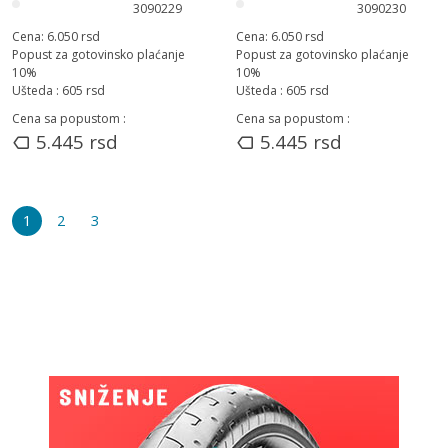
3090229
3090230
Cena:
6.050
rsd
Cena:
6.050
rsd
Popust za gotovinsko plaćanje
Popust za gotovinsko plaćanje
10
%
10
%
Ušteda :
605
rsd
Ušteda :
605
rsd
Cena sa popustom :
Cena sa popustom :
5.445
rsd
5.445
rsd
1
2
3