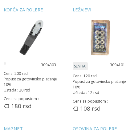
KOPČA ZA ROLERE
LEŽAJEVI
3094303
3094101
SENHAI
Cena:
200
rsd
Cena:
120
rsd
Popust za gotovinsko plaćanje
Popust za gotovinsko plaćanje
10
%
10
%
Ušteda :
20
rsd
Ušteda :
12
rsd
Cena sa popustom :
Cena sa popustom :
180
rsd
108
rsd
MAGNET
OSOVINA ZA ROLERE