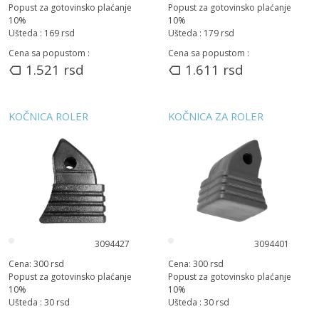
Popust za gotovinsko plaćanje
Popust za gotovinsko plaćanje
10
%
10
%
Ušteda :
169
rsd
Ušteda :
179
rsd
Cena sa popustom :
Cena sa popustom :
1.521
rsd
1.611
rsd
KOČNICA ROLER
KOČNICA ZA ROLER
3094427
3094401
Cena:
300
rsd
Cena:
300
rsd
Popust za gotovinsko plaćanje
Popust za gotovinsko plaćanje
10
%
10
%
Ušteda :
30
rsd
Ušteda :
30
rsd