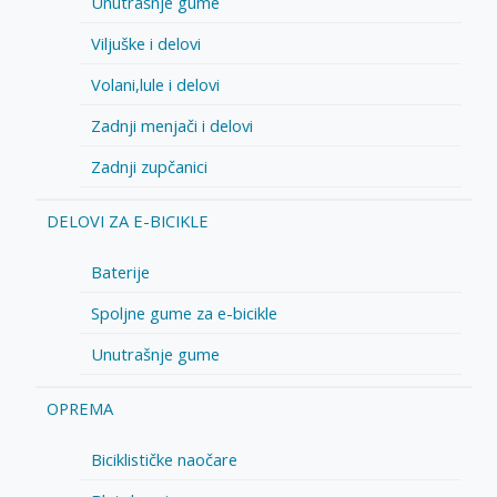
Unutrašnje gume
Viljuške i delovi
Volani,lule i delovi
Zadnji menjači i delovi
Zadnji zupčanici
DELOVI ZA E-BICIKLE
Baterije
Spoljne gume za e-bicikle
Unutrašnje gume
OPREMA
Biciklističke naočare