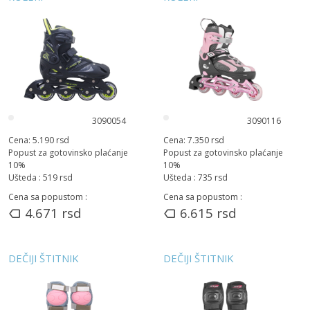
3090054
3090116
Cena:
5.190
rsd
Cena:
7.350
rsd
Popust za gotovinsko plaćanje
Popust za gotovinsko plaćanje
10
%
10
%
Ušteda :
519
rsd
Ušteda :
735
rsd
Cena sa popustom :
Cena sa popustom :
4.671
rsd
6.615
rsd
DEČIJI ŠTITNIK
DEČIJI ŠTITNIK