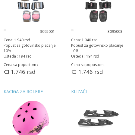
3095001
3095003
Cena:
1.940
rsd
Cena:
1.940
rsd
Popust za gotovinsko plaćanje
Popust za gotovinsko plaćanje
10
%
10
%
Ušteda :
194
rsd
Ušteda :
194
rsd
Cena sa popustom :
Cena sa popustom :
1.746
rsd
1.746
rsd
KACIGA ZA ROLERE
KLIZAČI