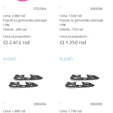
3752054
3083006
Cena:
2.680
rsd
Cena:
1.500
rsd
Popust za gotovinsko plaćanje
Popust za gotovinsko plaćanje
10
%
10
%
Ušteda :
268
rsd
Ušteda :
150
rsd
Cena sa popustom :
Cena sa popustom :
2.412
rsd
1.350
rsd
KLIZAČI
KLIZAČI
3083004
3083005
Cena:
1.690
rsd
Cena:
1.790
rsd